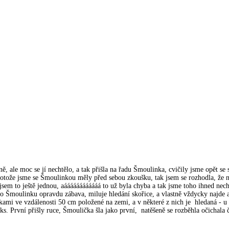
ě, ale moc se jí nechtělo, a tak přišla na řadu Šmoulinka, cvičily jsme opět se
 protože jsme se Šmoulinkou měly před sebou zkoušku, tak jsem se rozhodla, že 
sem to ještě jednou, aáááááááááááá to už byla chyba a tak jsme toho ihned nec
 pro Šmoulinku opravdu zábava, miluje hledání skořice, a vlastně vždycky najde 
ukami ve vzdálenosti 50 cm položené na zemi, a v některé z nich je hledaná - u
 ks. První přišly ruce, Šmoulička šla jako první, natěšeně se rozběhla očichala 