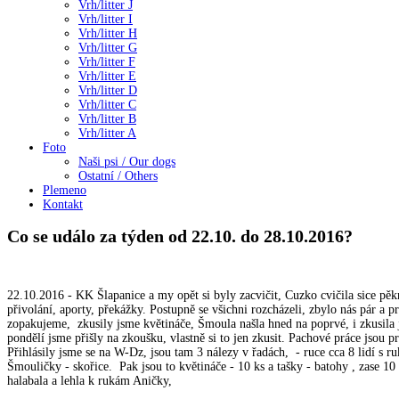
Vrh/litter J
Vrh/litter I
Vrh/litter H
Vrh/litter G
Vrh/litter F
Vrh/litter E
Vrh/litter D
Vrh/litter C
Vrh/litter B
Vrh/litter A
Foto
Naši psi / Our dogs
Ostatní / Others
Plemeno
Kontakt
Co se událo za týden od 22.10. do 28.10.2016?
22.10.2016 - KK Šlapanice a my opět si byly zacvičit, Cuzko cvičila sice pěkn
přivolání, aporty, překážky. Postupně se všichni rozcházeli, zbylo nás pár a
zopakujeme, zkusily jsme květináče, Šmoula našla hned na poprvé, i zkusila j
pondělí jsme přišly na zkoušku, vlastně si to jen zkusit. Pachové práce jsou
Přihlásily jsme se na W-Dz, jsou tam 3 nálezy v řadách, - ruce cca 8 lidí s r
Šmouličky - skořice. Pak jsou to květináče - 10 ks a tašky - batohy , zase 10
halabala a lehla k rukám Aničky,