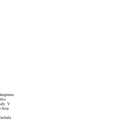
 skupinou
něco
haly. V
a brzy.
čuchala