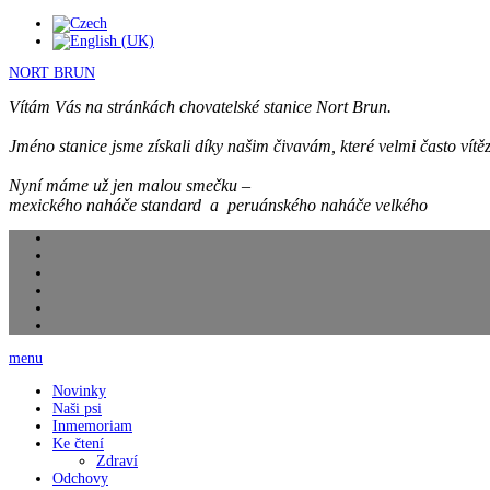
NORT BRUN
Vítám Vás na stránkách chovatelské stanice Nort Brun.
Jméno stanice jsme získali díky našim čivavám, které velmi často vítěz
Nyní máme už jen malou smečku –
mexického naháče standard a peruánského naháče velkého
menu
Novinky
Naši psi
Inmemoriam
Ke čtení
Zdraví
Odchovy