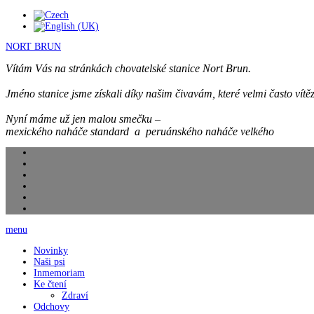
NORT BRUN
Vítám Vás na stránkách chovatelské stanice Nort Brun.
Jméno stanice jsme získali díky našim čivavám, které velmi často vítěz
Nyní máme už jen malou smečku –
mexického naháče standard a peruánského naháče velkého
menu
Novinky
Naši psi
Inmemoriam
Ke čtení
Zdraví
Odchovy