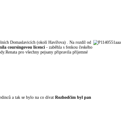
lních Domaslavicích (okolí Havířova) . Na rozdíl od
nila coursingovou licenci
- zaběhla s fenkou českého
ody.Renata pro všechny pejsany připravila příjemné
dinců a tak se bylo na co dívat
Rozhodčím byl pan