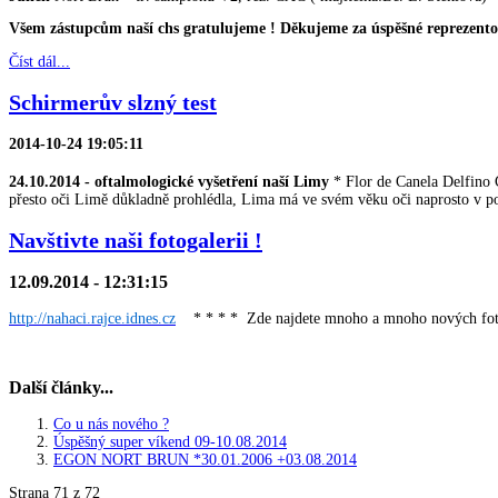
Všem zástupcům naší chs gratulujeme ! Děkujeme za úspěšné reprezentová
Číst dál...
Schirmerův slzný test
2014-10-24 19:05:11
24.10.2014 - oftalmologické vyšetření naší Limy
* Flor de Canela Delfino 
přesto oči Limě důkladně prohlédla, Lima má ve svém věku oči naprosto v p
Navštivte naši fotogalerii !
12.09.2014 - 12:31:15
http://nahaci.rajce.idnes.cz
* * * * Zde najdete mnoho a mnoho nových fotogra
Další články...
Co u nás nového ?
Úspěšný super víkend 09-10.08.2014
EGON NORT BRUN *30.01.2006 +03.08.2014
Strana 71 z 72