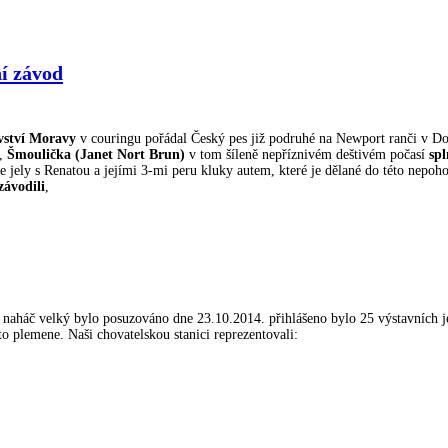
í závod
vství Moravy
v couringu pořádal Český pes již podruhé na Newport ranči v Do
o,
Šmoulička (Janet Nort Brun)
v tom šíleně nepříznivém deštivém počasí
spl
e jely s Renatou a jejími 3-mi peru kluky autem, které je dělané do této nepoh
závodili
,
naháč velký bylo posuzováno dne 23.10.2014. přihlášeno bylo 25 výstavních je
o plemene. Naši chovatelskou stanici reprezentovali: