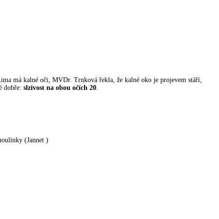
Lima má kalné oči, MVDr. Trnková řekla, že kalné oko je projevem stáří,
ké dobře:
slzivost na obou očích 20
.
oulinky (Jannet )