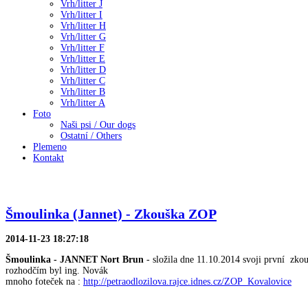
Vrh/litter J
Vrh/litter I
Vrh/litter H
Vrh/litter G
Vrh/litter F
Vrh/litter E
Vrh/litter D
Vrh/litter C
Vrh/litter B
Vrh/litter A
Foto
Naši psi / Our dogs
Ostatní / Others
Plemeno
Kontakt
Šmoulinka (Jannet) - Zkouška ZOP
2014-11-23 18:27:18
Šmoulinka - JANNET Nort Brun
- složila dne 11.10.2014 svoji první zkou
rozhodčím byl ing. Novák
mnoho foteček na :
http://petraodlozilova.rajce.idnes.cz/ZOP_Kovalovice