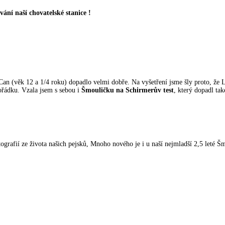
ní naší chovatelské stanice !
Can (věk 12 a 1/4 roku) dopadlo velmi dobře. Na vyšetření jsme šly proto, že 
ořádku. Vzala jsem s sebou i
Šmouličku na Schirmerův test
, který dopadl ta
fií ze života našich pejsků, Mnoho nového je i u naší nejmladší 2,5 leté Šm