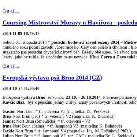
Číst dál...
Coursing Mistrovství Moravy u Havířova - posledn
2014-11-09 18:49:17
Sobota 8.. listopadu 2014 *
poslední bodovací závod sezony 2014 – Mistro
minulého roku počasí závodu vůbec nepřálo. Celý den pršelo a chvílemi i lil
strakatého psa poslední chybějící párový běh. Běžely obě super. Na závod jsm
ležení, jako by tušila, že s počasím to asi nevyjde. Kluci
Caryo a Cayo také 
Číst dál...
Evropská výstava psů Brno 2014 (CZ)
2014-10-24 11:30:40
Evropská výstava Brno
se konala
23.10. - 26.10.2014
. Plemeno peruánský 
Kavčič Blaž
, byl k pejskům jemný citlivý, znalý povahových vlastností tohot
Gaston
Nort Brun * tř. otevřená V3 (majitelka: Bc. Pešková)
Briss
Nort Brun (Jed) * tř. veteránů V2 (majitelka: K. Bidařová)
Jannet
Nort Brun (Šmoulička) * tř. otevřená - V3
Irma
Nort Brun (Salma) * tř. šampionů V3 (majitelka: K. Bidařová)
Jackie
Nort Brun * tř. šampionů V4 (majitelka: Ing. M. Počinková PhD.)
Julien
Nort Brun * tř. šampionů V2, rez. CAC ( majitelka:Bc. L. Šteklová)