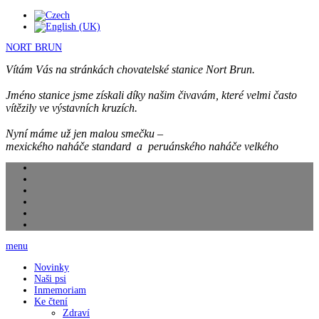
NORT BRUN
Vítám Vás na stránkách chovatelské stanice Nort Brun.
Jméno stanice jsme získali díky našim čivavám, které velmi často
vítězily ve výstavních kruzích.
Nyní máme už jen malou smečku –
mexického naháče standard a peruánského naháče velkého
menu
Novinky
Naši psi
Inmemoriam
Ke čtení
Zdraví