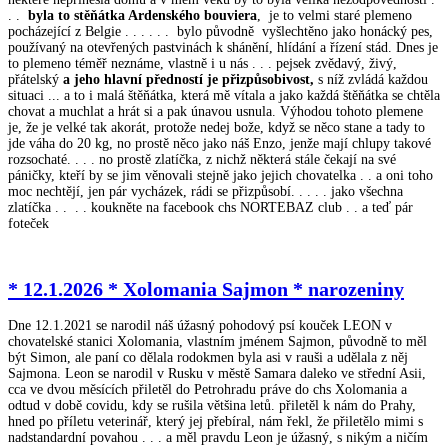
. .
byla to stěňátka Ardenského bouviera
, je to velmi staré plemeno
pocházející z Belgie . . . . . . bylo původně vyšlechtěno jako honácký pes,
používaný na otevřených pastvinách k shánění, hlídání a řízení stád. Dnes je
to plemeno téměř neznáme, vlastně i u nás . . . pejsek zvědavý, živý,
přátelský
a jeho hlavní předností je přizpůsobivost,
s níž zvládá každou
situaci ... a to i malá štěňátka, která mě vítala a jako každá štěňátka se chtěla
chovat a muchlat a hrát si a pak únavou usnula. Výhodou tohoto plemene
je, že je velké tak akorát, protože nedej bože, když se něco stane a tady to
jde váha do 20 kg, no prostě něco jako náš Enzo, jenže mají chlupy takové
rozsochaté. . . . no prostě zlatíčka, z nichž některá stále čekají na své
páničky, kteří by se jim věnovali stejně jako jejich chovatelka . . a oni toho
moc nechtějí, jen pár vycházek, rádi se přizpůsobí. . . . . jako všechna
zlatíčka . . . . koukněte na facebook chs NORTEBAZ club . . a teď pár
foteček
* 12.1.2026 * Xolomania Sajmon * narozeniny
Dne 12.1.2021 se narodil náš úžasný pohodový psí kouček LEON v
chovatelské stanici Xolomania, vlastním jménem Sajmon, původně to měl
být Simon, ale paní co dělala rodokmen byla asi v rauši a udělala z něj
Sajmona. Leon se narodil v Rusku v městě Samara daleko ve střední Asii,
cca ve dvou měsících přiletěl do Petrohradu práve do chs Xolomania a
odtud v době covidu, kdy se rušila většina letů. přiletěl k nám do Prahy,
hned po příletu veterinář, který jej přebíral, nám řekl, že přiletělo mimi s
nadstandardní povahou . . . a měl pravdu Leon je úžasný, s nikým a ničím