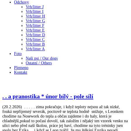
Odchovy
Vrh/litter J
Vrh/litter I
Vrh/litter H
Vrh/litter G
Vrh/litter F
Vrh/litter E
Vrh/litter D
Vrh/litter C
Vrh/litter B
Vrh/litter A
Foto
Naši psi / Our dogs
Ostatní / Others
Plemeno
Kontakt
. . a pranostika * únor bílý - pole sílí
(20.2.2026) . . . . . zima pokračuje, i když teploty nejsou až tak nízké,
fouká nepřijemný severák, pocitově se teplota hodně snižuje, s Leonkem
chodíme na Nosework do tepla a občas zajdeme i do haly, která je
chladnější,pokud to počasí dovolí, tak založím i nějaký ten vzorek venku na
ulici nebo před naší školou, práce jej baví, chodíme na tyto tréninky jsen
spolu bez Ezíka . . i když se Leon tvářil, že mu štěkání Enzíka nevadí,