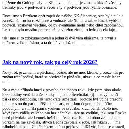
můžeme do Goldog haly na Křenovou, ale tam je zima, a hlavně všechny
tréninky jsou v podvečer a večer a ty v podvečer jsou rychle obsazené.
Dnes jsme s Enzíkem opět zajeli do našeho KK Šlapanice, sice byla nula a
zasněžené, trochu rozšlapané a vodnaté, ale šlo to, a tak se Enzík vyběhal,
pocvičil, zpakoval všechno, co by eventuálně mohl nebo chtěl zapomenou.
Letos to bylo myslím poprve, až na vlezlou zimu, to bylo docela fajn.
tak jsme si to zdokumentovali a jednu či dvě vám ukážeme. ta první s
míčkem velkou láskou, a ta druhá v odložení . . . . . . . . .
Jak na nový rok, tak po celý rok 2026?
Nový rok je za námi a přicházejí běžné, ale ne moc klidné, protože nás pro
změnu trápí počasí, které se předvádí v plné síle, ukazuje co měsíc leden
umí.
Nu a moje příhoda hned z prvního dne tohoto roku, kdy jsem ráno okolo
8.00 hodiny venčila naše "kluky" a jak do Šerebráků, (tj. takový menší
park) moc nechodím, tak tentokráte jsme zašli, protože byl úplně prázdný,
jinou cestou do parku přišla paní s argentinskou dogou, nebo něčím
podobným a s ní šla paní s yorkem ve svetříku, kluci běhali okolo mě,
když jsem viděla velkého psa bez náhubku, sice na vodítku, tak jsem Enzíka
hned přivolala, ale Leonek bežel dopředu, cca 10m od obou žen a paní s
yorkem na mě zavolala, abych Leona zavolala k sobě, tak říkám . . " má
náhubek", a pani, že náhubkem jejímu pejskovi ublíží víc, Leon se zastavil,