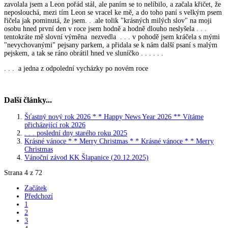
zavolala jsem a Leon pořád stál, ale paním se to nelíbilo, a začala křičet, že
neposlouchá, mezi tím Leon se vracel ke mě, a do toho paní s velkým psem
řičela jak pominutá, že jsem. . .ale tolik "krásných milých slov" na moji
osobu hned první den v roce jsem hodně a hodně dlouho neslyšela . . .
tentokráte mě slovní výměna nezvedla . . . v pohodě jsem kráčela s mými
"nevychovanými" pejsany parkem, a přidala se k nám další psaní s malým
pejskem, a tak se ráno obrátil hned ve sluníčko . . . . . .
. . . a jedna z odpolední vycházky po novém roce
Další články...
Šťastný nový rok 2026 * * Happy News Year 2026 ** Vítáme
přicházející rok 2026
. . . poslední dny starého roku 2025
Krásné vánoce * * Merry Christmas * * Krásné vánoce * * Merry
Christmas
Vánoční závod KK Šlapanice (20.12.2025)
Strana 4 z 72
Začátek
Předchozí
1
2
3