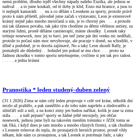
nemá problém, dlouho trpěl všechny nápady našeho Enzíka, ale jednou se
naštval . . a to jsme koukali, od té doby je klid, Enzo má hranice, a jsou to
ti nejlepší kamarádi. . . nu a co dělám s Leonkem za sporty, protože právě
proto k nám přiletěl, původně jsme začali s výstavami, Leon je extererově
krásný stejně jako mnoho mexičanů u nás, je to chovný pes. . . a protože
má tak úžasnou povahu, tak jako tým chodíme za dětmi většinou autisty, za
starými lidmi, prostě děláme canisterapii, máme zkoušky. Leonek taky
trénuje nosework, moc jej to baví, jen teď jsme pár dní venku nic nedělali,
protože to počasí nám moc nevyhovuje, ale pracuje v domě, na schodišti, v
dílně a podobně, je to docela zajímavé, No a taky Leon zkouší Rally, je
pomalejší ale důsledný. . .bohužel jen pokud se mu chce. . . . proto na
žádnou zkoušku v tomto sportu netrénujeme, cvičíme si jen tak pro radost.
. . . . . a jedna krásná
Pranostika * leden studený-duben zelený
(31.1.2026) Zima se nám celý leden projevuje v celé své kráse, několik dní
mrzlo až praštělo, a pak zasněžilo a do toho nám napršelo a zledovatělo a
silničáři solí a solí, a na konci zimy jen budou naříkat, kolik je zase ta zima
stála. . . . a naši pejsani? sporty se žádné ještě nerozjely, jen občas
nosework, jednou jsme byli na takovém menším tréninku v JZD( tomu se
tak říká, i když dnes je tam mnoho a mnoho různých firem), a tak chodíme
s Leonem trénovat do tepla, do pronajatých herních prostor, prostě vždy
někam, kde nám co pronajmou, a tak Leonek si potrénuje řady, a taky