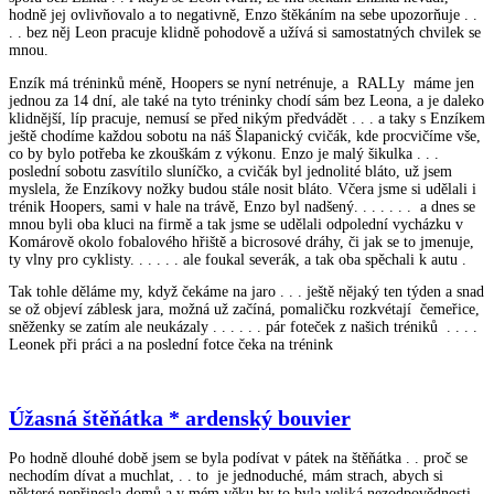
hodně jej ovlivňovalo a to negativně, Enzo štěkáním na sebe upozorňuje . .
. . bez něj Leon pracuje klidně pohodově a užívá si samostatných chvilek se
mnou.
Enzík má tréninků méně, Hoopers se nyní netrénuje, a RALLy máme jen
jednou za 14 dní, ale také na tyto tréninky chodí sám bez Leona, a je daleko
klidnější, líp pracuje, nemusí se před nikým předvádět . . . a taky s Enzíkem
ještě chodíme každou sobotu na náš Šlapanický cvičák, kde procvičíme vše,
co by bylo potřeba ke zkouškám z výkonu. Enzo je malý šikulka . . .
poslední sobotu zasvítilo sluníčko, a cvičák byl jednolité bláto, už jsem
myslela, že Enzíkovy nožky budou stále nosit bláto. Včera jsme si udělali i
trénik Hoopers, sami v hale na trávě, Enzo byl nadšený. . . . . . . a dnes se
mnou byli oba kluci na firmě a tak jsme se udělali odpolední vycházku v
Komárově okolo fobalového hřiště a bicrosové dráhy, či jak se to jmenuje,
ty vlny pro cyklisty. . . . . . ale foukal severák, a tak oba spěchali k autu .
Tak tohle děláme my, když čekáme na jaro . . . ještě nějaký ten týden a snad
se ož objeví záblesk jara, možná už začíná, pomaličku rozkvétají čemeřice,
sněženky se zatím ale neukázaly . . . . . . pár foteček z našich tréniků . . . .
Leonek při práci a na poslední fotce čeka na trénink
Úžasná štěňátka * ardenský bouvier
Po hodně dlouhé době jsem se byla podívat v pátek na štěňátka . . proč se
nechodím dívat a muchlat, . . to je jednoduché, mám strach, abych si
některé nepřinesla domů a v mém věku by to byla veliká nezodpovědnosti .